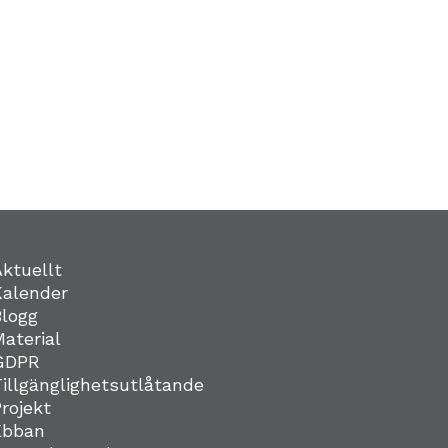
Aktuellt
Kalender
Blogg
Material
GDPR
Tillgänglighetsutlåtande
Projekt
Ebban