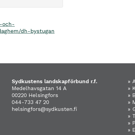
d-och-
-daghem/dh-bystugan
Sydkustens landskapförbund r.f.
» 
Medelhavsgatan 14 A
» 
00220 Helsingfors
» 
044-733 47 20
» 
helsingfors@sydkusten.fi
» 
» 
» 
»