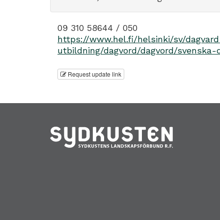
09 310 58644 / 050
https://www.hel.fi/helsinki/sv/dagvar
utbildning/dagvord/dagvord/svenska
Request update link