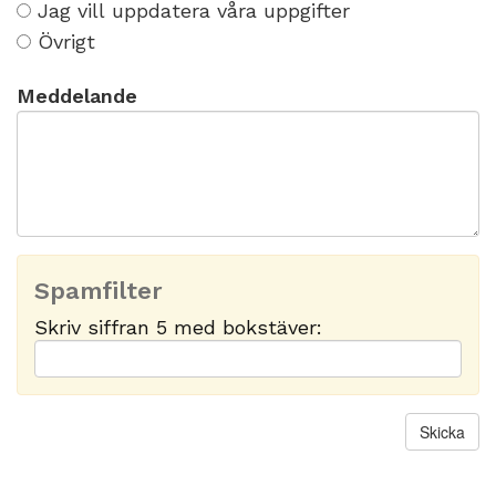
Jag vill uppdatera våra uppgifter
h
a
Övrigt
r
f
Meddelande
ö
l
j
a
n
d
e
Spamfilter
ä
r
Skriv siffran 5 med bokstäver:
e
n
d
e