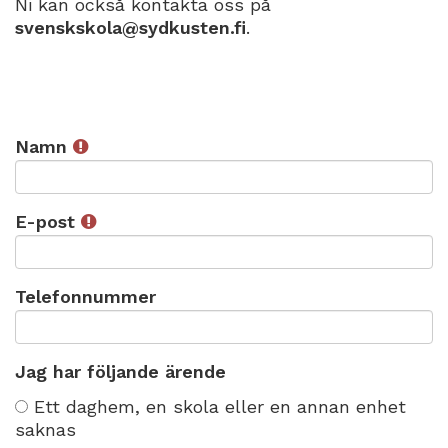
Ni kan också kontakta oss på
svenskskola@sydkusten.fi
.
Namn
E-post
Telefonnummer
Jag har följande ärende
J
Ett daghem, en skola eller en annan enhet
a
saknas
g