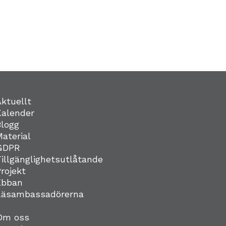
Aktuellt
Kalender
Blogg
Material
GDPR
Tillgänglighetsutlåtande
Projekt
Ebban
Läsambassadörerna
Om oss