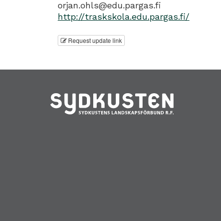
orjan.ohls@edu.pargas.fi
http://traskskola.edu.pargas.fi/
Request update link