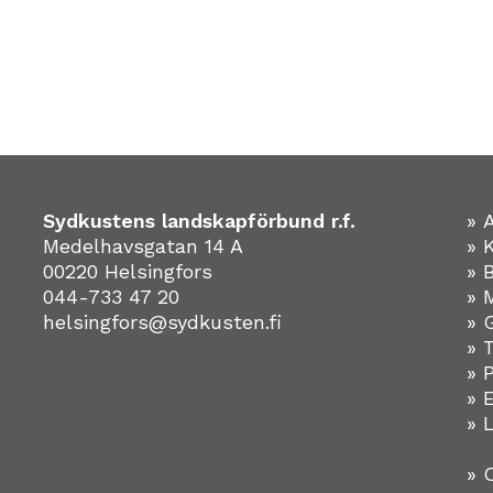
Sydkustens landskapförbund r.f.
» 
Medelhavsgatan 14 A
» 
00220 Helsingfors
» 
044-733 47 20
» 
helsingfors@sydkusten.fi
» 
» 
» 
»
» 
» 