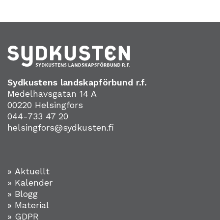
Sydkustens landskapförbund r.f.
Medelhavsgatan 14 A
00220 Helsingfors
044-733 47 20
helsingfors@sydkusten.fi
» Aktuellt
» Kalender
» Blogg
» Material
» GDPR