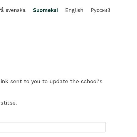
På svenska
Suomeksi
English
Pусский
link sent to you to update the school's
stitse.