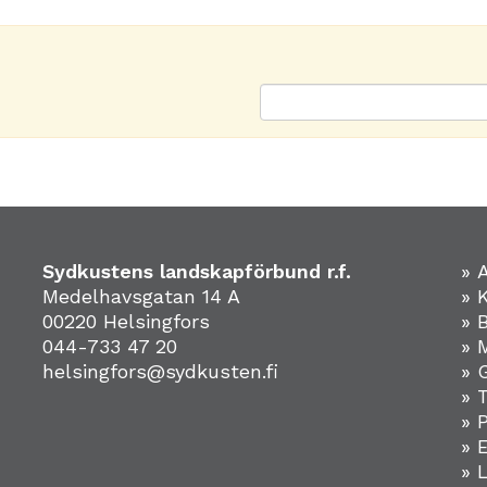
Sydkustens landskapförbund r.f.
» 
Medelhavsgatan 14 A
» 
00220 Helsingfors
» 
044-733 47 20
» 
helsingfors@sydkusten.fi
» 
» 
» 
»
» 