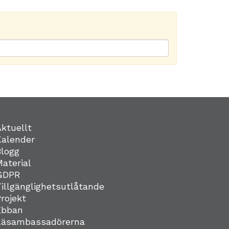
Aktuellt
Kalender
Blogg
Material
GDPR
Tillgänglighetsutlåtande
Projekt
Ebban
Läsambassadörerna