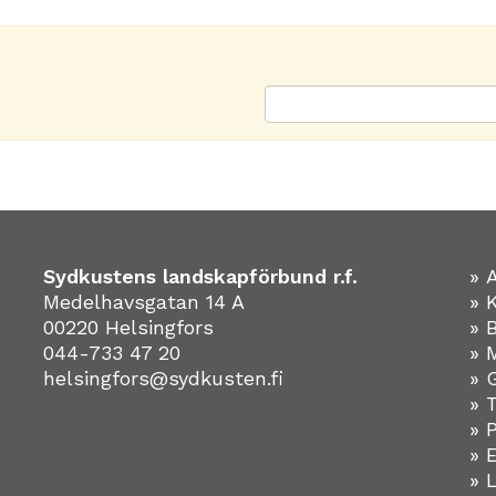
Sydkustens landskapförbund r.f.
» 
Medelhavsgatan 14 A
» 
00220 Helsingfors
» 
044-733 47 20
» 
helsingfors@sydkusten.fi
» 
» 
» 
»
» 