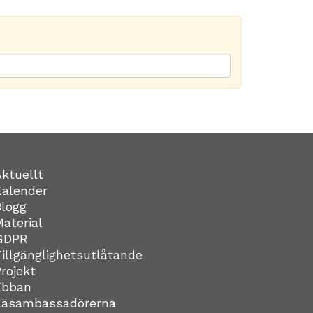
Aktuellt
Kalender
Blogg
Material
GDPR
Tillgänglighetsutlåtande
Projekt
Ebban
Läsambassadörerna