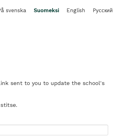
På svenska
Suomeksi
English
Pусский
link sent to you to update the school's
stitse.