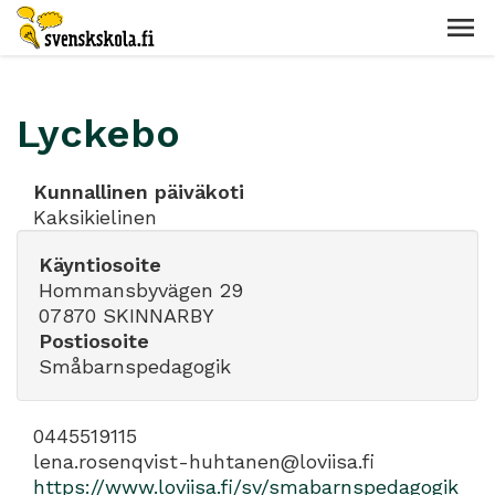
Lyckebo
Kunnallinen päiväkoti
Kaksikielinen
Käyntiosoite
Hommansbyvägen 29
07870 SKINNARBY
Postiosoite
Småbarnspedagogik
0445519115
lena.rosenqvist-huhtanen@loviisa.fi
https://www.loviisa.fi/sv/smabarnspedagogik