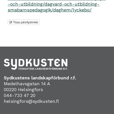
-och-utbildning/dagvard-och-utbildning-
smabarnspedagogik/daghem/lyckebo/
Tilaa päivityslinkki
Sydkustens landskapförbund r.f.
Medelhavsgatan 14 A
00220 Helsingfors
044-733 47 20
helsingfors@sydkusten.fi