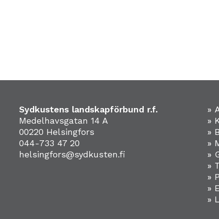
Sydkustens landskapförbund r.f.
» 
Medelhavsgatan 14 A
» 
00220 Helsingfors
» 
044-733 47 20
» 
helsingfors@sydkusten.fi
» 
» 
» 
»
» 