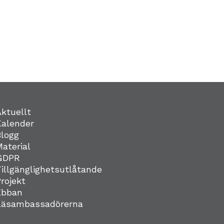
Aktuellt
Kalender
Blogg
Material
GDPR
Tillgänglighetsutlåtande
Projekt
Ebban
Läsambassadörerna