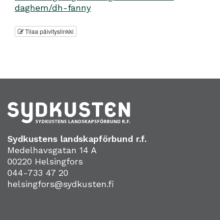
daghem/dh-fanny
Tilaa päivityslinkki
Sydkustens landskapförbund r.f.
Medelhavsgatan 14 A
00220 Helsingfors
044-733 47 20
helsingfors@sydkusten.fi