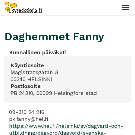
Daghemmet Fanny
Kunnallinen päiväkoti
Käyntiosoite
Magistratsgatan 8
00240 HELSINKI
Postiosoite
PB 24310, 00099 Helsingfors stad
09-310 24 216
pk.fanny@hel.fi
https://www.hel.fi/helsinki/sv/dagvard-och-
utbildning/dagvord/dagvord/svenska-