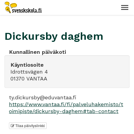
Dickursby daghem
Kunnallinen päiväkoti
Käyntiosoite
Idrottsvägen 4
01370 VANTAA
ty.dickursby@eduvantaa.fi
https://www.vantaa.fi/fi/palveluhakemisto/t
oimipiste/dickursby-daghem#tab-contact
Tilaa päivityslinkki