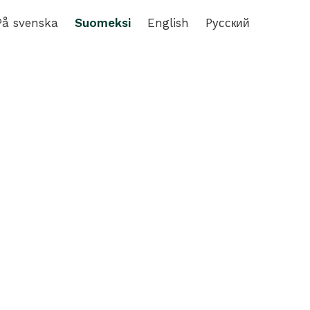
På svenska
Suomeksi
English
Pусский