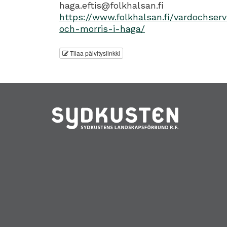
haga.eftis@folkhalsan.fi
https://www.folkhalsan.fi/vardochservi
och-morris-i-haga/
Tilaa päivityslinkki