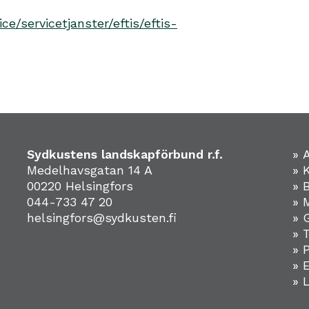
ce/servicetjanster/eftis/eftis-
Sydkustens landskapförbund r.f.
» 
Medelhavsgatan 14 A
» 
00220 Helsingfors
» 
044-733 47 20
» 
helsingfors@sydkusten.fi
» 
» 
» 
»
» 