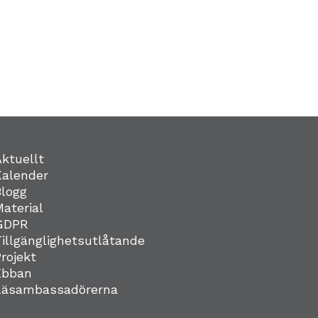
Aktuellt
Kalender
Blogg
Material
GDPR
Tillgänglighetsutlåtande
Projekt
Ebban
Läsambassadörerna