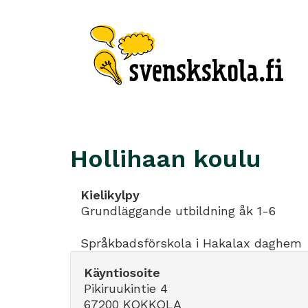
Hollihaan koulu
Kielikylpy
Grundläggande utbildning åk 1-6
Språkbadsförskola i Hakalax daghem
Käyntiosoite
Pikiruukintie 4
67200 KOKKOLA