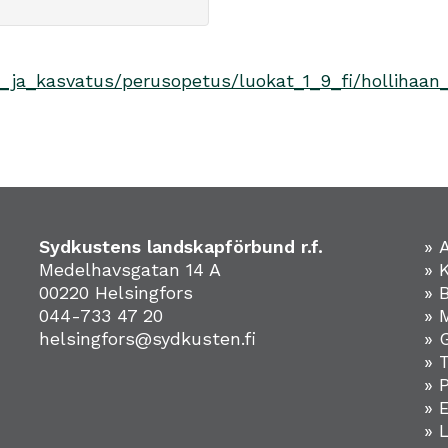
s_ja_kasvatus/perusopetus/luokat_1_9_fi/hollihaan
Sydkustens landskapförbund r.f.
» 
Medelhavsgatan 14 A
» 
00220 Helsingfors
» 
044-733 47 20
» 
helsingfors@sydkusten.fi
» 
» 
» 
»
» 