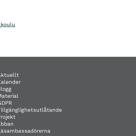
_koulu
Aktuellt
Kalender
Blogg
Material
GDPR
Tillgänglighetsutlåtande
Projekt
Ebban
Läsambassadörerna