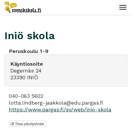
Iniö skola
Peruskoulu 1-9
Käyntiosoite
Degernäs 24
23390 INIÖ
040-063 5602
lotta.lindberg-jaakkola@edu.pargas.fi
https://www.pargas.fi/sv/web/inio-skola
Tilaa päivityslinkki