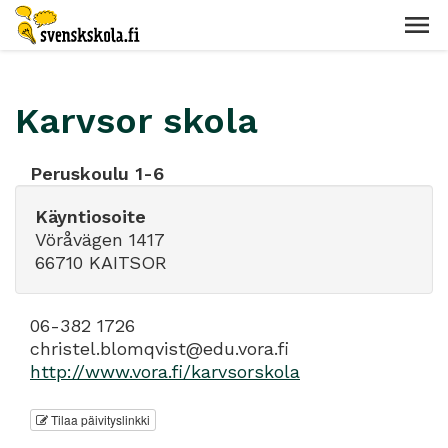
Karvsor skola
Peruskoulu 1-6
Käyntiosoite
Vöråvägen 1417
66710 KAITSOR
06-382 1726
christel.blomqvist@edu.vora.fi
http://www.vora.fi/karvsorskola
Tilaa päivityslinkki