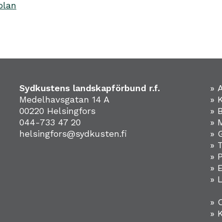
olan
Sydkustens landskapförbund r.f.
» 
Medelhavsgatan 14 A
» 
00220 Helsingfors
» 
044-733 47 20
» 
helsingfors@sydkusten.fi
» 
» 
» 
»
» 
» 
» 