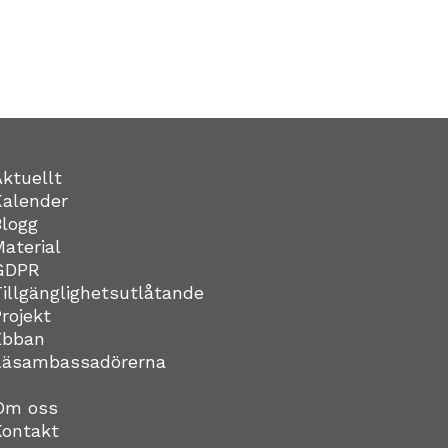
Aktuellt
Kalender
Blogg
Material
GDPR
Tillgänglighetsutlåtande
Projekt
Ebban
Läsambassadörerna
Om oss
Kontakt