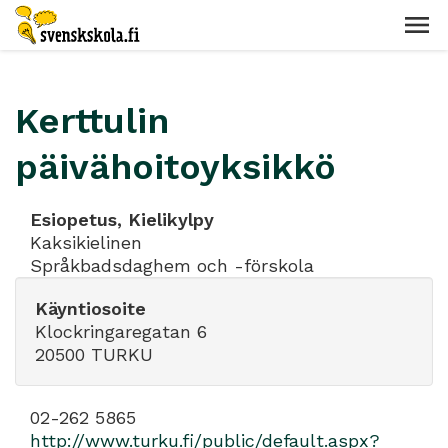
Kerttulin
päivähoitoyksikkö
Esiopetus, Kielikylpy
Kaksikielinen
Språkbadsdaghem och -förskola
Käyntiosoite
Klockringaregatan 6
20500 TURKU
02-262 5865
http://www.turku.fi/public/default.aspx?