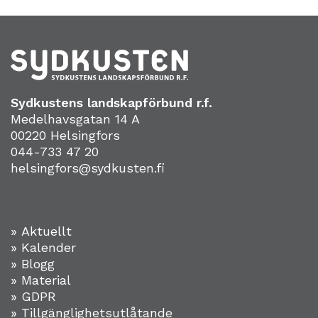
Sydkustens landskapförbund r.f.
Medelhavsgatan 14 A
00220 Helsingfors
044-733 47 20
helsingfors@sydkusten.fi
» Aktuellt
» Kalender
» Blogg
» Material
» GDPR
» Tillgänglighetsutlåtande