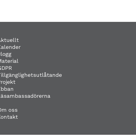
Aktuellt
Kalender
Blogg
Material
GDPR
Tillgänglighetsutlåtande
Projekt
Ebban
Läsambassadörerna
Om oss
Kontakt