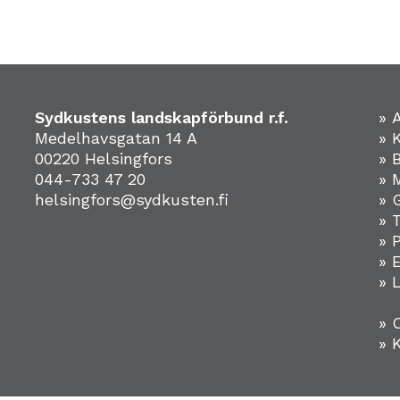
Sydkustens landskapförbund r.f.
» 
Medelhavsgatan 14 A
» 
00220 Helsingfors
» 
044-733 47 20
» 
helsingfors@sydkusten.fi
» 
» 
» 
»
» 
» 
» 