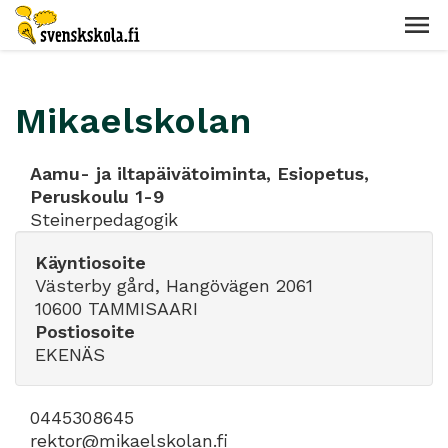
Mikaelskolan
Aamu- ja iltapäivätoiminta, Esiopetus,
Peruskoulu 1-9
Steinerpedagogik
Käyntiosoite
Västerby gård, Hangövägen 2061
10600 TAMMISAARI
Postiosoite
EKENÄS
0445308645
rektor@mikaelskolan.fi