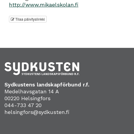
http://www.mikaelskolan.fi
Tilaa päivityslinkki
Sydkustens landskapförbund r.f.
Medelhavsgatan 14 A
00220 Helsingfors
044-733 47 20
helsingfors@sydkusten.fi