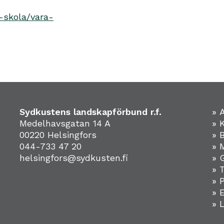
-skola/vara-
Sydkustens landskapförbund r.f.
» 
Medelhavsgatan 14 A
» 
00220 Helsingfors
» 
044-733 47 20
» 
helsingfors@sydkusten.fi
» 
» 
» 
»
» 