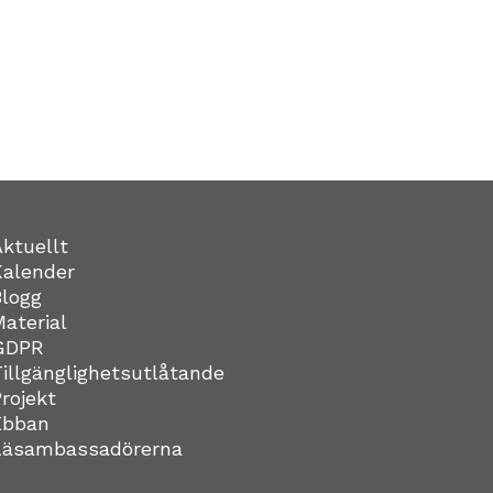
Aktuellt
Kalender
Blogg
Material
GDPR
Tillgänglighetsutlåtande
Projekt
Ebban
Läsambassadörerna