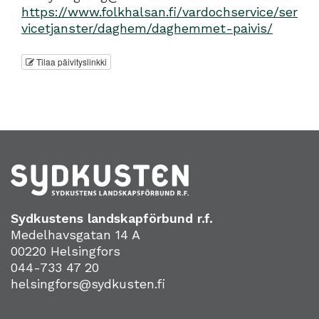
https://www.folkhalsan.fi/vardochservice/ser
vicetjanster/daghem/daghemmet-paivis/
Tilaa päivityslinkki
Sydkustens landskapförbund r.f.
Medelhavsgatan 14 A
00220 Helsingfors
044-733 47 20
helsingfors@sydkusten.fi