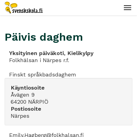
Päivis daghem
Yksityinen päiväkoti, Kielikylpy
Folkhälsan i Närpes r.f.
Finskt språkbadsdaghem
Käyntiosoite
Åvägen 9
64200 NÄRPIÖ
Postiosoite
Närpes
Emily.Hagberg@folkhalsan.fi