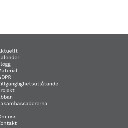
Aktuellt
Kalender
Blogg
Material
GDPR
Tillgänglighetsutlåtande
Projekt
Ebban
Läsambassadörerna
Om oss
Kontakt