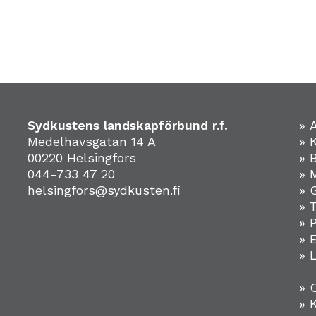
Sydkustens landskapförbund r.f.
» 
Medelhavsgatan 14 A
» 
00220 Helsingfors
» 
044-733 47 20
» 
helsingfors@sydkusten.fi
» 
» 
» 
»
» 
» 
» 