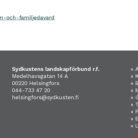
m-och-familjedavard
Sydkustens landskapförbund r.f.
» 
Medelhavsgatan 14 A
» 
00220 Helsingfors
» 
044-733 47 20
» 
helsingfors@sydkusten.fi
» 
» 
» 
»
» 