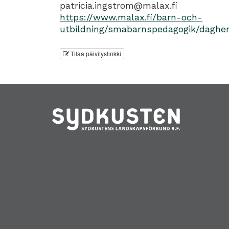
patricia.ingstrom@malax.fi
https://www.malax.fi/barn-och-
utbildning/smabarnspedagogik/daghe
Tilaa päivityslinkki