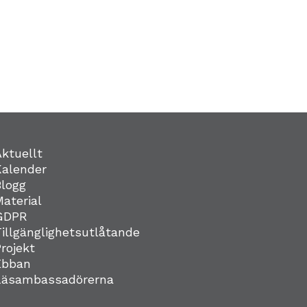
Aktuellt
Kalender
Blogg
Material
GDPR
Tillgänglighetsutlåtande
Projekt
Ebban
Läsambassadörerna