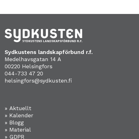
Sydkustens landskapförbund r.f.
Medelhavsgatan 14 A
00220 Helsingfors
044-733 47 20
helsingfors@sydkusten.fi
» Aktuellt
» Kalender
» Blogg
» Material
» GDPR