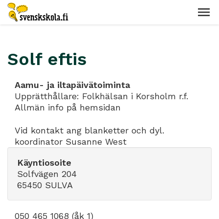
Solf eftis
Aamu- ja iltapäivätoiminta
Upprätthållare: Folkhälsan i Korsholm r.f.
Allmän info på hemsidan
Vid kontakt ang blanketter och dyl.
koordinator Susanne West
Käyntiosoite
Solfvägen 204
65450 SULVA
050 465 1068 (åk 1)