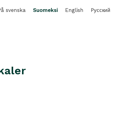
På svenska
Suomeksi
English
Pусский
kaler