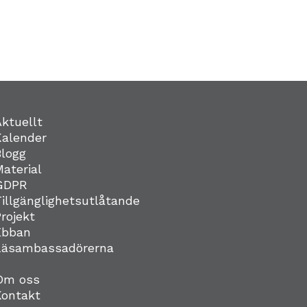
Aktuellt
Kalender
Blogg
Material
GDPR
Tillgänglighetsutlåtande
Projekt
Ebban
Läsambassadörerna
Om oss
Kontakt