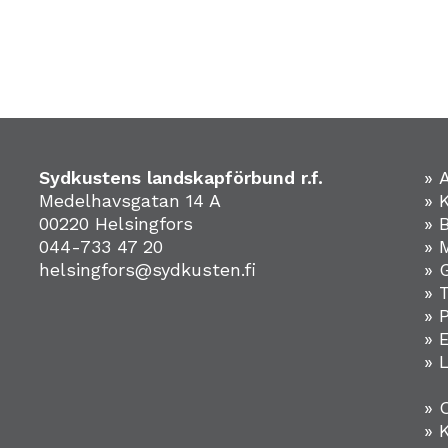
Sydkustens landskapförbund r.f.
» 
Medelhavsgatan 14 A
» 
00220 Helsingfors
» 
044-733 47 20
» 
helsingfors@sydkusten.fi
» 
» 
» 
»
» 
» 
» 