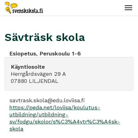
Sävträsk skola
Esiopetus, Peruskoulu 1-6
Käyntiosoite
Herrgårdsvägen 29 A
07880 LILJENDAL
savtrask.skola@edu.loviisa.fi
https://peda.net/loviisa/koulutus-
utbildning/utbildning-
sv/fodgu/skolor/s%C3%A4vtr%C3%A4sk-
skola