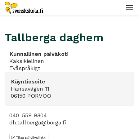
Tallberga daghem
Kunnallinen päiväkoti
Kaksikielinen
Tvåspråkigt
Käyntiosoite
Hansavägen 11
06150 PORVOO
040-559 9804
dh.tallberga@borga.fi
Tilaa päivityslinkki