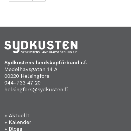
Sydkustens landskapförbund r.f.
Medelhavsgatan 14 A
00220 Helsingfors
044-733 47 20
helsingfors@sydkusten.fi
» Aktuellt
» Kalender
» Blogg