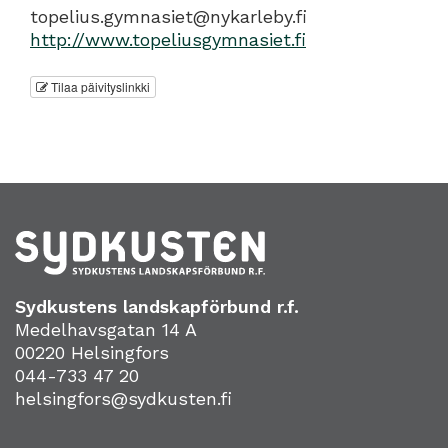
topelius.gymnasiet@nykarleby.fi
http://www.topeliusgymnasiet.fi
Tilaa päivityslinkki
Sydkustens landskapförbund r.f.
Medelhavsgatan 14 A
00220 Helsingfors
044-733 47 20
helsingfors@sydkusten.fi