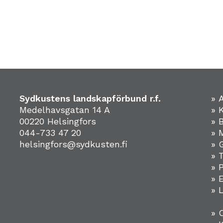
Sydkustens landskapförbund r.f.
» 
Medelhavsgatan 14 A
» 
00220 Helsingfors
» 
044-733 47 20
» 
helsingfors@sydkusten.fi
» 
» 
» 
»
» 
» 