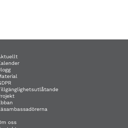
Aktuellt
Kalender
Blogg
Material
GDPR
Tillgänglighetsutlåtande
Projekt
Ebban
Läsambassadörerna
Om oss