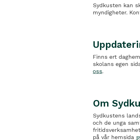
Sydkusten kan ski
myndigheter. Kont
Uppdateri
Finns ert daghem,
skolans egen sida
oss
.
Om Sydku
Sydkustens lands
och de unga samt
fritidsverksamhe
på vår hemsida
s