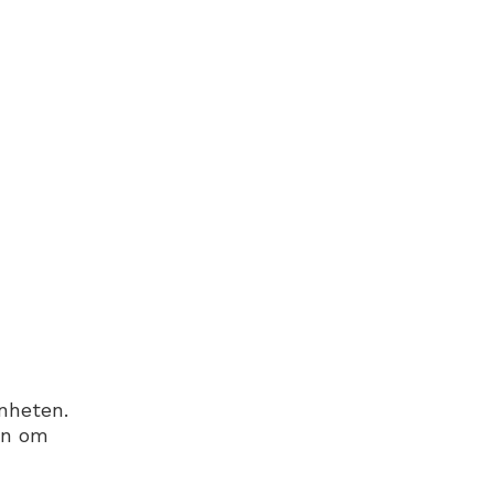
änheten.
on om