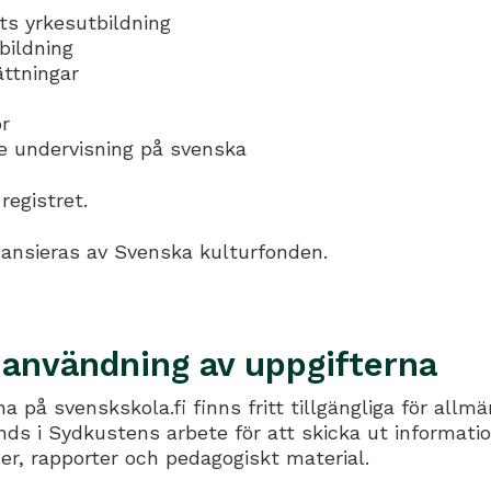
ts yrkesutbildning
bildning
ättningar
r
e undervisning på svenska
 registret.
nansieras av Svenska kulturfonden.
 användning av uppgifterna
a på svenskskola.fi finns fritt tillgängliga för allm
nds i Sydkustens arbete för att skicka ut informati
ser, rapporter och pedagogiskt material.