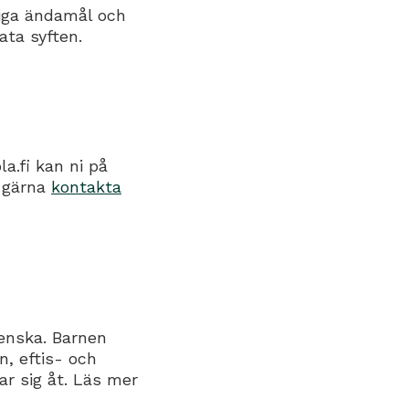
tiga ändamål och
ata syften.
a.fi kan ni på
i gärna
kontakta
enska. Barnen
, eftis- och
r sig åt. Läs mer