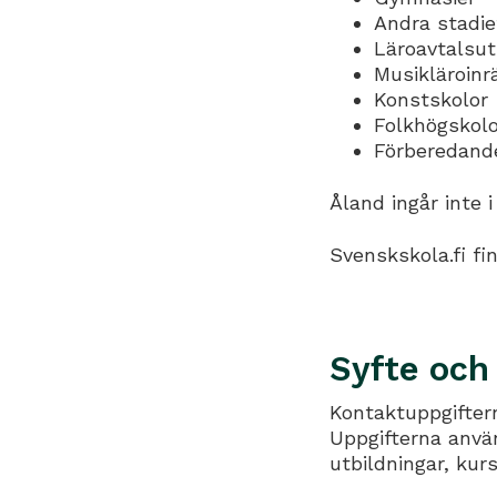
Andra stadie
Läroavtalsut
Musikläroinr
Konstskolor
Folkhögskolo
Förberedand
Åland ingår inte i
Svenskskola.fi fi
Syfte och
Kontaktuppgiftern
Uppgifterna anvä
utbildningar, kur