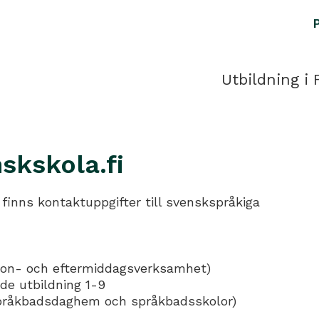
Utbildning i 
skskola.fi
 finns kontaktuppgifter till svenskspråkiga
gon- och eftermiddagsverksamhet)
e utbildning 1-9
pråkbadsdaghem och språkbadsskolor)