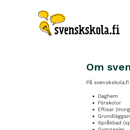
Om sven
På svenskskola.fi
Daghem
Förskolor
Eftisar (mor
Grundläggand
Språkbad (s
Gymnasier