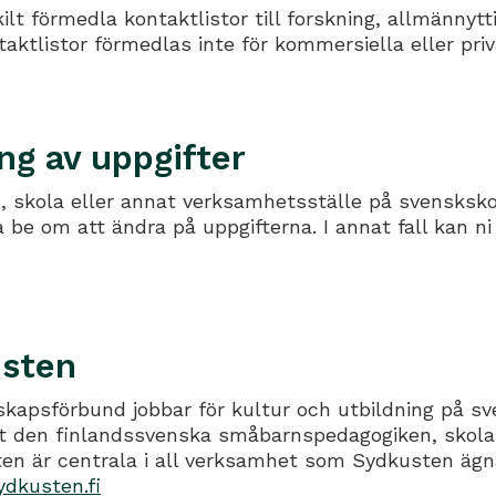
lt förmedla kontaktlistor till forskning, allmännyt
aktlistor förmedlas inte för kommersiella eller priv
ng av uppgifter
 skola eller annat verksamhetsställe på svenskskol
 be om att ändra på uppgifterna. I annat fall kan n
sten
kapsförbund jobbar för kultur och utbildning på sv
 den finlandssvenska småbarnspedagogiken, skolan
ten är centrala i all verksamhet som Sydkusten ägna
ydkusten.fi