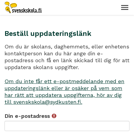
Beställ uppdateringslänk
Om du är skolans, daghemmets, eller enhetens
kontaktperson kan du här ange din e-
postadress och få en länk skickad till dig för att
uppdatera skolans uppgifter.
Om du inte får ett e-postmeddelande med en
uppdateringslänk eller är osäker på vem som
har rätt att uppdatera uppgifterna, hör av dig
till svenskskola@sydkusten.fi.
Din e-postadress