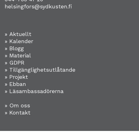
helsingfors@sydkusten.fi
» Aktuellt
» Kalender
» Blogg
» Material
» GDPR
» Tillgänglighetsutlåtande
» Projekt
»
Ebban
» Läsambassadörerna
» Om oss
» Kontakt