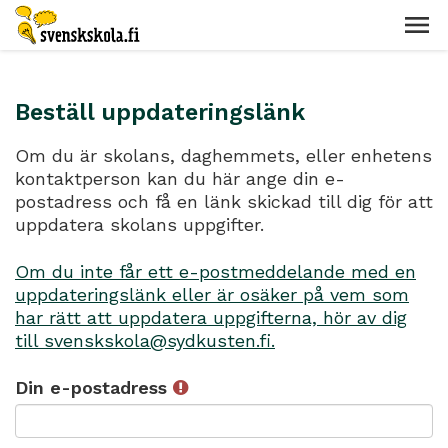
Beställ uppdateringslänk
Om du är skolans, daghemmets, eller enhetens
kontaktperson kan du här ange din e-
postadress och få en länk skickad till dig för att
uppdatera skolans uppgifter.
Om du inte får ett e-postmeddelande med en
uppdateringslänk eller är osäker på vem som
har rätt att uppdatera uppgifterna, hör av dig
till svenskskola@sydkusten.fi.
Din e-postadress