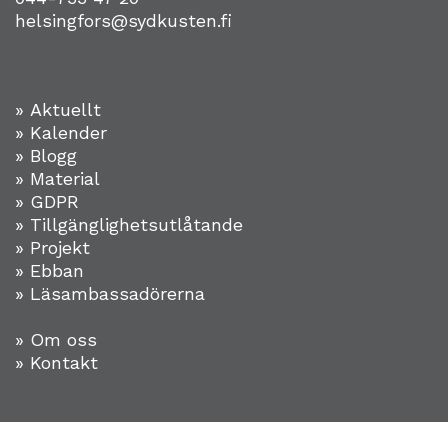
helsingfors@sydkusten.fi
» Aktuellt
» Kalender
» Blogg
» Material
» GDPR
» Tillgänglighetsutlåtande
» Projekt
»
Ebban
» Läsambassadörerna
» Om oss
» Kontakt