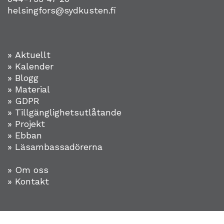
helsingfors@sydkusten.fi
» Aktuellt
» Kalender
» Blogg
» Material
» GDPR
» Tillgänglighetsutlåtande
» Projekt
»
Ebban
» Läsambassadörerna
» Om oss
» Kontakt