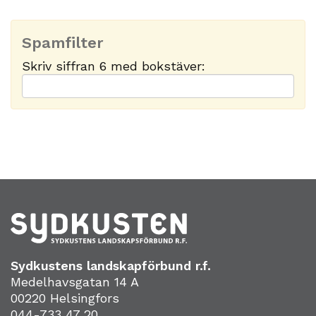
Spamfilter
Skriv siffran 6 med bokstäver:
Sydkustens landskapförbund r.f.
Medelhavsgatan 14 A
00220 Helsingfors
044-733 47 20