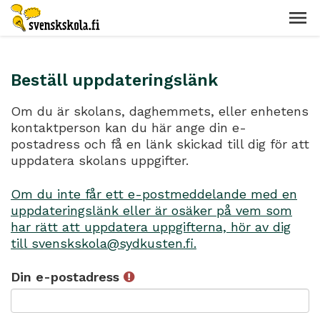
Beställ uppdateringslänk
Om du är skolans, daghemmets, eller enhetens
kontaktperson kan du här ange din e-
postadress och få en länk skickad till dig för att
uppdatera skolans uppgifter.
Om du inte får ett e-postmeddelande med en
uppdateringslänk eller är osäker på vem som
har rätt att uppdatera uppgifterna, hör av dig
till svenskskola@sydkusten.fi.
Din e-postadress