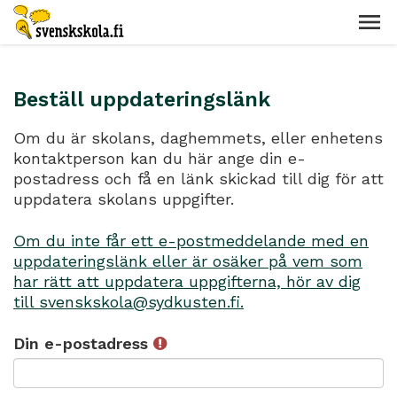
Beställ uppdateringslänk
Om du är skolans, daghemmets, eller enhetens
kontaktperson kan du här ange din e-
postadress och få en länk skickad till dig för att
uppdatera skolans uppgifter.
Om du inte får ett e-postmeddelande med en
uppdateringslänk eller är osäker på vem som
har rätt att uppdatera uppgifterna, hör av dig
till svenskskola@sydkusten.fi.
Din e-postadress