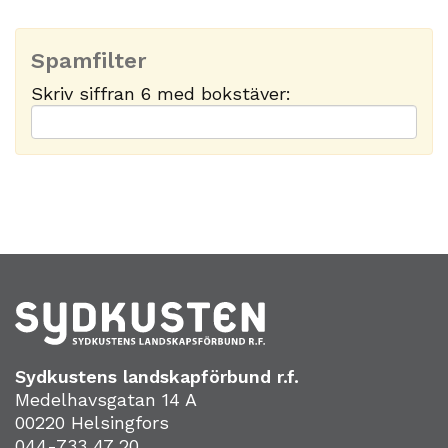
Spamfilter
Skriv siffran 6 med bokstäver:
Sydkustens landskapförbund r.f.
Medelhavsgatan 14 A
00220 Helsingfors
044-733 47 20