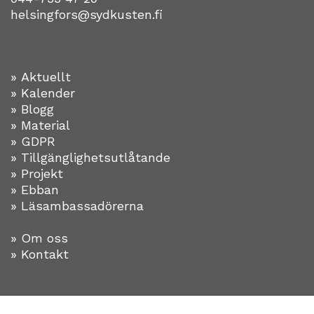
helsingfors@sydkusten.fi
» Aktuellt
» Kalender
» Blogg
» Material
» GDPR
» Tillgänglighetsutlåtande
» Projekt
»
Ebban
» Läsambassadörerna
» Om oss
» Kontakt