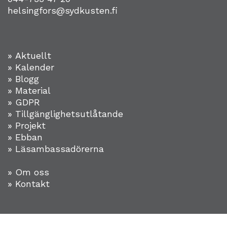
helsingfors@sydkusten.fi
» Aktuellt
» Kalender
» Blogg
» Material
» GDPR
» Tillgänglighetsutlåtande
» Projekt
»
Ebban
» Läsambassadörerna
» Om oss
» Kontakt