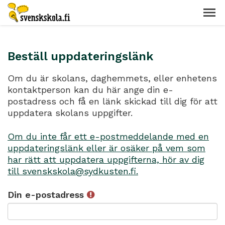
Beställ uppdateringslänk
Om du är skolans, daghemmets, eller enhetens
kontaktperson kan du här ange din e-
postadress och få en länk skickad till dig för att
uppdatera skolans uppgifter.
Om du inte får ett e-postmeddelande med en
uppdateringslänk eller är osäker på vem som
har rätt att uppdatera uppgifterna, hör av dig
till svenskskola@sydkusten.fi.
Din e-postadress