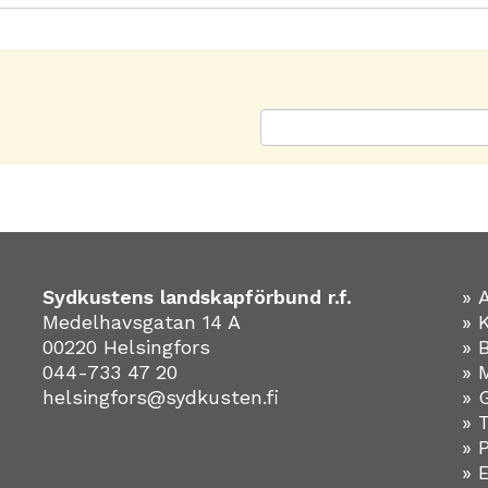
Sydkustens landskapförbund r.f.
» 
Medelhavsgatan 14 A
» 
00220 Helsingfors
» 
044-733 47 20
» 
helsingfors@sydkusten.fi
» 
» 
» 
»