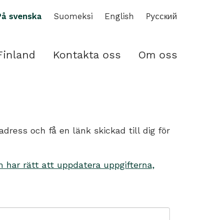
På svenska
Suomeksi
English
Pусский
Finland
Kontakta oss
Om oss
ess och få en länk skickad till dig för
har rätt att uppdatera uppgifterna,