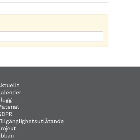
Aktuellt
Kalender
Blogg
Material
GDPR
Tillgänglighetsutlåtande
Projekt
Ebban