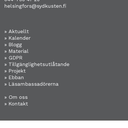
helsingfors@sydkusten.fi
» Aktuellt
» Kalender
» Blogg
» Material
» GDPR
» Tillgänglighetsutlåtande
» Projekt
»
Ebban
» Läsambassadörerna
» Om oss
» Kontakt