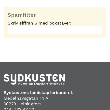
Spamfilter
Skriv siffran 6 med bokstäver:
Sydkustens landskapförbund r.f.
Medelhavsgatan 14 A
00220 Helsingfors
044-733 47 20