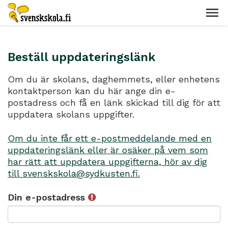
Beställ uppdateringslänk
Om du är skolans, daghemmets, eller enhetens
kontaktperson kan du här ange din e-
postadress och få en länk skickad till dig för att
uppdatera skolans uppgifter.
Om du inte får ett e-postmeddelande med en
uppdateringslänk eller är osäker på vem som
har rätt att uppdatera uppgifterna, hör av dig
till svenskskola@sydkusten.fi.
Din e-postadress