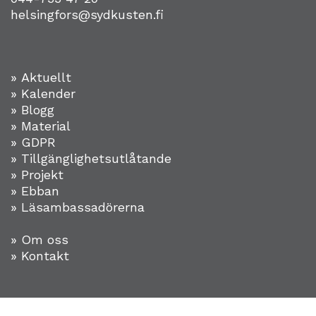
helsingfors@sydkusten.fi
» Aktuellt
» Kalender
» Blogg
» Material
» GDPR
» Tillgänglighetsutlåtande
» Projekt
»
Ebban
» Läsambassadörerna
» Om oss
» Kontakt