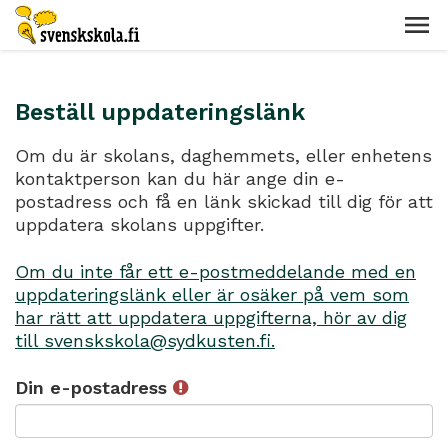
Beställ uppdateringslänk
Om du är skolans, daghemmets, eller enhetens
kontaktperson kan du här ange din e-
postadress och få en länk skickad till dig för att
uppdatera skolans uppgifter.
Om du inte får ett e-postmeddelande med en
uppdateringslänk eller är osäker på vem som
har rätt att uppdatera uppgifterna, hör av dig
till svenskskola@sydkusten.fi.
Din e-postadress