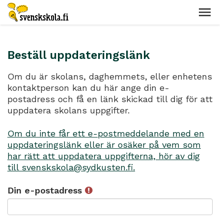
Beställ uppdateringslänk
Om du är skolans, daghemmets, eller enhetens
kontaktperson kan du här ange din e-
postadress och få en länk skickad till dig för att
uppdatera skolans uppgifter.
Om du inte får ett e-postmeddelande med en
uppdateringslänk eller är osäker på vem som
har rätt att uppdatera uppgifterna, hör av dig
till svenskskola@sydkusten.fi.
Din e-postadress