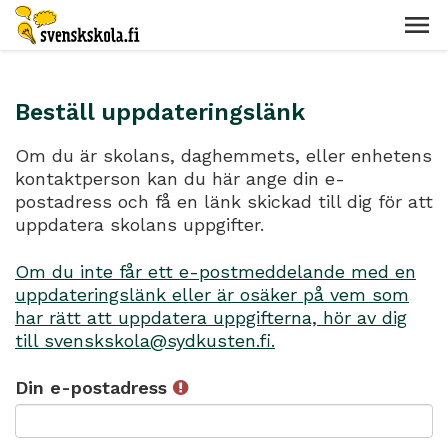
Beställ uppdateringslänk
Om du är skolans, daghemmets, eller enhetens
kontaktperson kan du här ange din e-
postadress och få en länk skickad till dig för att
uppdatera skolans uppgifter.
Om du inte får ett e-postmeddelande med en
uppdateringslänk eller är osäker på vem som
har rätt att uppdatera uppgifterna, hör av dig
till svenskskola@sydkusten.fi.
Din e-postadress