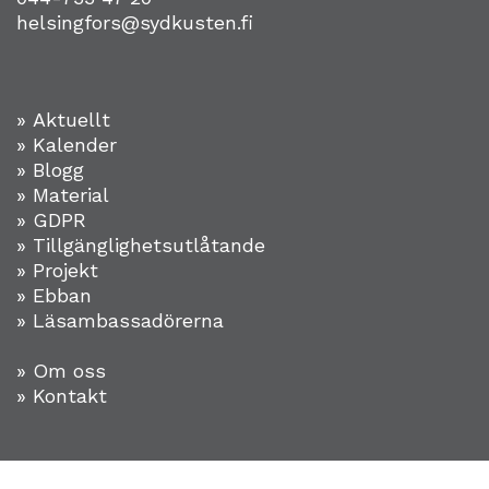
helsingfors@sydkusten.fi
» Aktuellt
» Kalender
» Blogg
» Material
» GDPR
» Tillgänglighetsutlåtande
» Projekt
»
Ebban
» Läsambassadörerna
» Om oss
» Kontakt