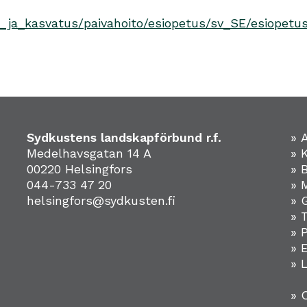
s_ja_kasvatus/paivahoito/esiopetus/sv_SE/esiopetu
Sydkustens landskapförbund r.f.
» 
Medelhavsgatan 14 A
» 
00220 Helsingfors
» 
044-733 47 20
» 
helsingfors@sydkusten.fi
» 
» 
» 
»
» 
» 