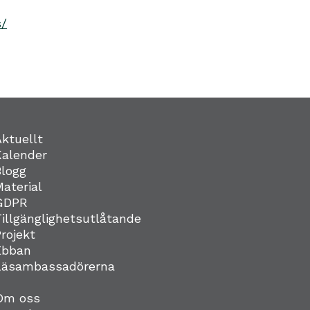
s/
Aktuellt
Kalender
Blogg
Material
GDPR
Tillgänglighetsutlåtande
Projekt
Ebban
Läsambassadörerna
Om oss