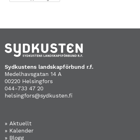
Sydkustens landskapförbund r.f.
Medelhavsgatan 14 A
00220 Helsingfors
044-733 47 20
helsingfors@sydkusten.fi
» Aktuellt
» Kalender
» Blogg