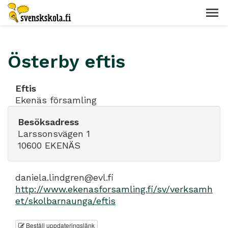
Österby eftis
Eftis
Ekenäs församling
Besöksadress
Larssonsvägen 1
10600 EKENÄS
daniela.lindgren@evl.fi
http://www.ekenasforsamling.fi/sv/verksamh
et/skolbarnaunga/eftis
Beställ uppdateringslänk