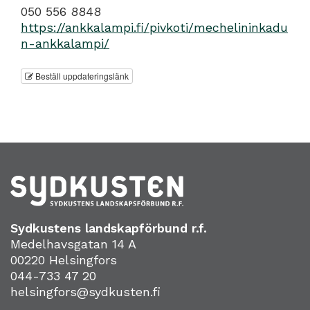
050 556 8848
https://ankkalampi.fi/pivkoti/mechelininkadu
n-ankkalampi/
Beställ uppdateringslänk
Sydkustens landskapförbund r.f.
Medelhavsgatan 14 A
00220 Helsingfors
044-733 47 20
helsingfors@sydkusten.fi