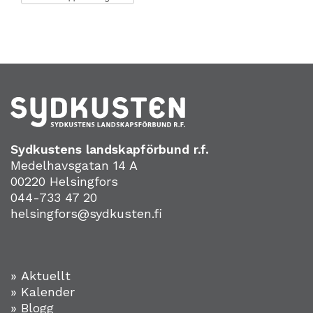
Sydkustens landskapförbund r.f.
Medelhavsgatan 14 A
00220 Helsingfors
044-733 47 20
helsingfors@sydkusten.fi
» Aktuellt
» Kalender
» Blogg