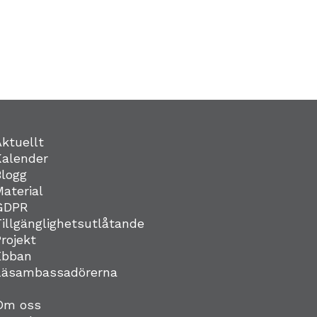
Aktuellt
Kalender
Blogg
Material
GDPR
Tillgänglighetsutlåtande
Projekt
Ebban
Läsambassadörerna
Om oss