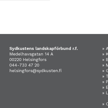
Sydkustens landskapförbund r.f.
» 
Medelhavsgatan 14 A
» 
00220 Helsingfors
» 
044-733 47 20
» 
helsingfors@sydkusten.fi
» 
» 
» 
»
» 
» 