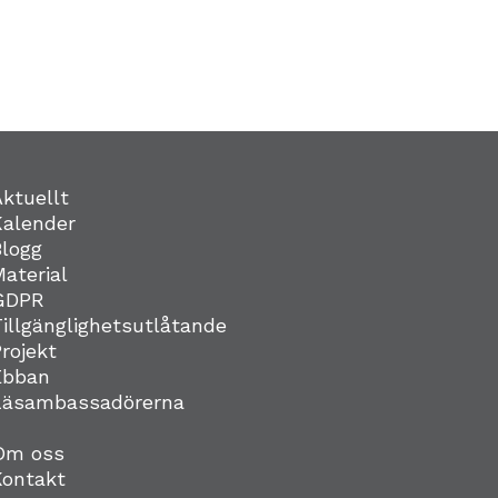
Aktuellt
Kalender
Blogg
Material
GDPR
Tillgänglighetsutlåtande
Projekt
Ebban
Läsambassadörerna
Om oss
Kontakt