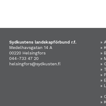
Sydkustens landskapförbund r.f.
» 
Medelhavsgatan 14 A
» 
00220 Helsingfors
» 
044-733 47 20
» 
helsingfors@sydkusten.fi
» 
» 
» 
»
» 
» 
» 