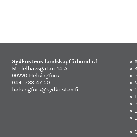
Sydkustens landskapförbund r.f.
» 
Medelhavsgatan 14 A
» 
00220 Helsingfors
» 
044-733 47 20
» 
helsingfors@sydkusten.fi
» 
» 
» 
»
» 
» 