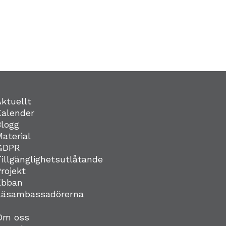
Aktuellt
Kalender
Blogg
Material
GDPR
Tillgänglighetsutlåtande
Projekt
Ebban
Läsambassadörerna
Om oss