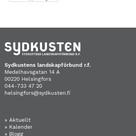
Sydkustens landskapförbund r.f.
Medelhavsgatan 14 A
00220 Helsingfors
044-733 47 20
helsingfors@sydkusten.fi
» Aktuellt
» Kalender
» Blogg