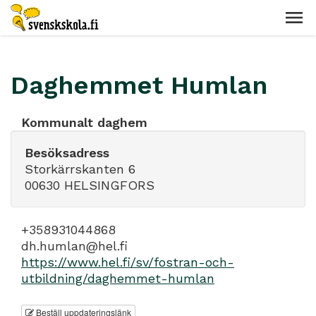
Daghemmet Humlan
Kommunalt daghem
Besöksadress
Storkärrskanten 6
00630 HELSINGFORS
+358931044868
dh.humlan@hel.fi
https://www.hel.fi/sv/fostran-och-
utbildning/daghemmet-humlan
Beställ uppdateringslänk