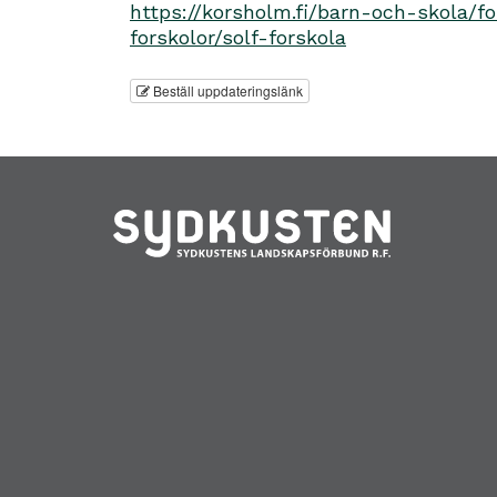
https://korsholm.fi/barn-och-skola/fo
forskolor/solf-forskola
Beställ uppdateringslänk