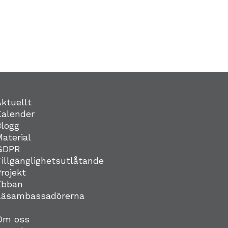
Aktuellt
Kalender
Blogg
Material
GDPR
Tillgänglighetsutlåtande
Projekt
Ebban
Läsambassadörerna
Om oss