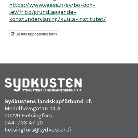
https://www.vaasa.fi/sv/bo-och-
lev/fritid/grundlaggande-
konstundervisning/kuula-institutet/
Beställ uppdateringslänk
Sydkustens landskapförbund r.f.
Medelhavsgatan 14 A
00220 Helsingfors
044-733 47 20
helsingfors@sydkusten.fi